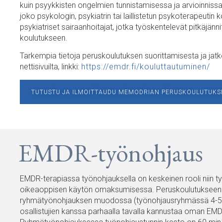
kuin psyykkisten ongelmien tunnistamisessa ja arvioinnis
joko psykologin, psykiatrin tai laillistetun psykoterapeuti
psykiatriset sairaanhoitajat, jotka työskentelevät pitkäjänni
koulutukseen.
Tarkempia tietoja peruskoulutuksen suorittamisesta ja j
nettisivuilta, linkki:
https://emdr.fi/kouluttautuminen/
TUTUSTU JA ILMOITTAUDU MEMODRIAN PERUSKOULUTUKSI
EMDR-työnohjaus
EMDR-terapiassa työnohjauksella on keskeinen rooli niin
oikeaoppisen käytön omaksumisessa. Peruskoulutukseen li
ryhmätyönohjauksen muodossa (työnohjausryhmässä 4-5 ko
osallistujien kanssa parhaalla tavalla kannustaa oman EMD