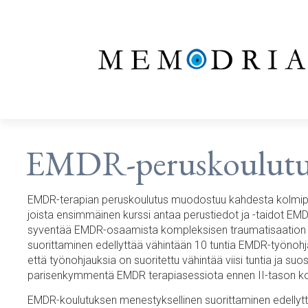
EMDR-peruskoulutu
EMDR-terapian peruskoulutus muodostuu kahdesta kolmipäi
joista ensimmäinen kurssi antaa perustiedot ja -taidot EM
syventää EMDR-osaamista kompleksisen traumatisaation 
suorittaminen edellyttää vähintään 10 tuntia EMDR-työnohja
että työnohjauksia on suoritettu vähintää viisi tuntia ja suos
parisenkymmentä EMDR terapiasessiota ennen II-tason k
EMDR-koulutuksen menestyksellinen suorittaminen edellytt