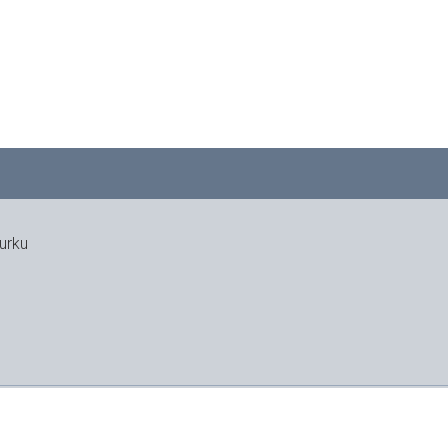
urku
Y-tunnus: 3312767-3