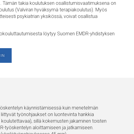
sa. Tämän takia koulutuksen osallistumisvaatimuksena on
n koulutus (Valviran hyväksymä terapiakoulutus). Myös
tteisesti psykiatrian yksikössä, voivat osallistua
atkokouluttautumisesta löytyy Suomen EMDR-yhdistyksen
IN
 työskentelyn käynnistämisessä kuin menetelmän
ittyvät työnohjaukset on luontevinta hankkia
ulutettavaa), sillä kokemusten jakaminen toisten
R-työskentelyn aloittamiseen ja jatkamiseen.