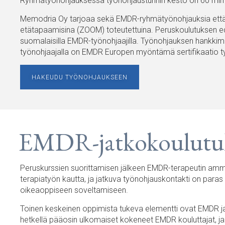
Ryhmätyönohjauksessa työnohjaustunnin kesto on 60 min 
Memodria Oy tarjoaa sekä EMDR-ryhmätyönohjauksia että yk
etätapaamisina (ZOOM) toteutettuina. Peruskoulutuksen ed
suomalaisilla EMDR-työnohjaajilla. Työnohjauksen hankkimi
työnohjaajalla on EMDR Europen myöntämä sertifikaatio t
HAKEUDU TYÖNOHJAUKSEEN
EMDR-jatkokoulutu
Peruskurssien suorittamisen jälkeen EMDR-terapeutin amma
terapiatyön kautta, ja jatkuva työnohjauskontakti on para
oikeaoppiseen soveltamiseen.
Toinen keskeinen oppimista tukeva elementti ovat EMDR jatk
hetkellä pääosin ulkomaiset kokeneet EMDR kouluttajat, ja