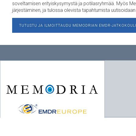
soveltamisen erityiskysymystä ja potilasryhmää. Myös Me
järjestäminen, ja tulossa olevista tapahtumista uutisoidaan 
TUTUSTU JA ILMOITTAUDU MEMODRIAN EMDR-JATKOKOUL