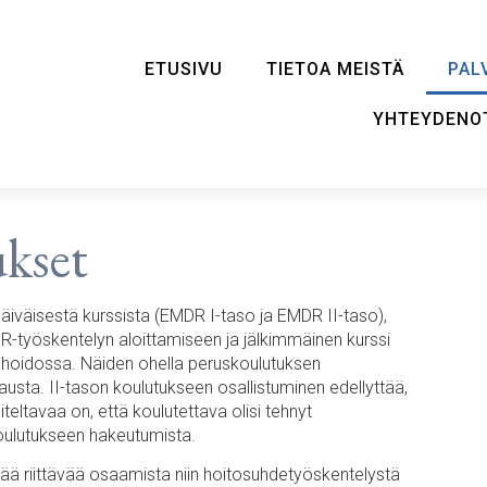
ETUSIVU
TIETOA MEISTÄ
PAL
YHTEYDENO
kset
väisestä kurssista (EMDR I-taso ja EMDR II-taso),
DR-työskentelyn aloittamiseen ja jälkimmäinen kurssi
hoidossa. Näiden ohella peruskoulutuksen
usta. II-tason koulutukseen osallistuminen edellyttää,
iteltavaa on, että koulutettava olisi tehnyt
oulutukseen hakeutumista.
ää riittävää osaamista niin hoitosuhdetyöskentelystä