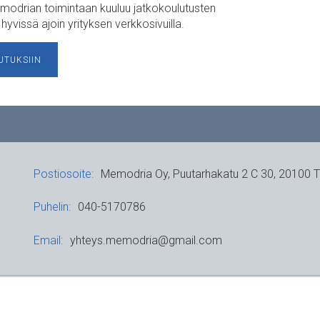
modrian toimintaan kuuluu jatkokoulutusten
hyvissä ajoin yrityksen verkkosivuilla.
UTUKSIIN
Postiosoite:
Memodria Oy, Puutarhakatu 2 C 30, 20100 T
Puhelin:
040-5170786
Email:
yhteys.memodria@gmail.com
© Memodria Oy 2023