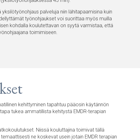
(yksilötyönohjauksessa 45 min).
silötyönohjaus palveluja niin lähitapaamisina kuin
ellyttämät työnohjaukset voi suorittaa myös muilla
sen kohdalla koulutettavan on syytä varmistaa, että
yönohjaajana toimimiseen.
kset
tillinen kehittyminen tapahtuu pääosin käytännön
s tapa tukea ammatillista kehitystä EMDR-terapian
okoulutukset. Niissä kouluttajina toimivat tällä
 temaattisesti ne koskevat usein jotain EMDR terapian