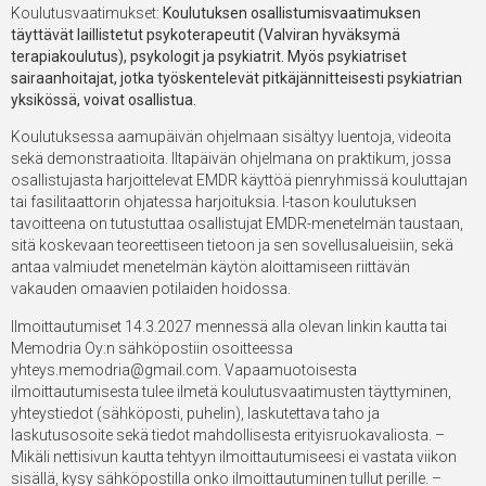
Koulutusvaatimukset:
Koulutuksen osallistumisvaatimuksen
täyttävät laillistetut
psykoterapeutit (Valviran hyväksymä
terapiakoulutus), psykologit ja psykiatrit.
Myös psykiatriset
sairaanhoitajat, jotka työskentelevät pitkäjännitteisesti
psykiatrian
yksikössä, voivat osallistua.
Koulutuksessa aamupäivän ohjelmaan sisältyy luentoja, videoita
sekä demonstraatioita. Iltapäivän ohjelmana on praktikum, jossa
osallistujasta harjoittelevat EMDR käyttöä pienryhmissä kouluttajan
tai fasilitaattorin ohjatessa harjoituksia. I-tason koulutuksen
tavoitteena on tutustuttaa osallistujat EMDR-menetelmän taustaan,
sitä koskevaan teoreettiseen tietoon ja sen sovellusalueisiin, sekä
antaa valmiudet menetelmän käytön aloittamiseen riittävän
vakauden omaavien potilaiden hoidossa.
Ilmoittautumiset 14.3.2027 mennessä alla olevan linkin kautta tai
Memodria Oy:n sähköpostiin osoitteessa
yhteys.memodria@gmail.com
. Vapaamuotoisesta
ilmoittautumisesta tulee ilmetä koulutusvaatimusten täyttyminen,
yhteystiedot (sähköposti, puhelin), laskutettava taho ja
laskutusosoite sekä tiedot mahdollisesta erityisruokavaliosta. –
Mikäli nettisivun kautta tehtyyn ilmoittautumiseesi ei vastata viikon
sisällä, kysy sähköpostilla onko ilmoittautuminen tullut perille. –