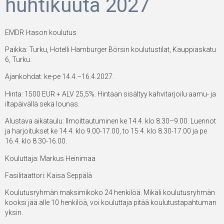
huhtikuuta 2027
EMDR I-tason koulutus
Paikka: Turku, Hotelli Hamburger Börsin koulutustilat, Kauppiaskatu
6, Turku.
Ajankohdat: ke-pe 14.4.–16.4.2027.
Hinta: 1500 EUR + ALV 25,5%. Hintaan sisältyy kahvitarjoilu aamu- ja
iltapäivällä sekä lounas.
Alustava aikataulu: Ilmoittautuminen ke 14.4. klo 8.30–9.00. Luennot
ja harjoitukset ke 14.4. klo 9.00-17.00, to 15.4. klo 8.30-17.00 ja pe
16.4. klo 8.30-16.00.
Kouluttaja: Markus Heinimaa
Fasilitaattori: Kaisa Seppälä
Koulutusryhmän maksimikoko 24 henkilöä. Mikäli koulutusryhmän
kooksi jää alle 10 henkilöä, voi kouluttaja pitää koulutustapahtuman
yksin.